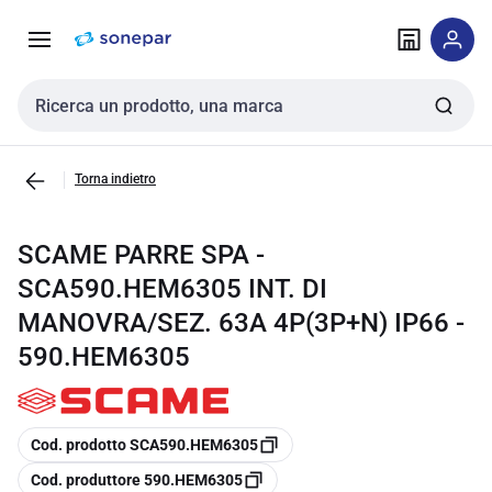
Vai alla
Vai
navigazione
alla
pagina
Cerca input
Torna indietro
SCAME PARRE SPA -
SCA590.HEM6305 INT. DI
MANOVRA/SEZ. 63A 4P(3P+N) IP66 -
590.HEM6305
copia
Cod. prodotto SCA590.HEM6305
copia
Cod. produttore 590.HEM6305