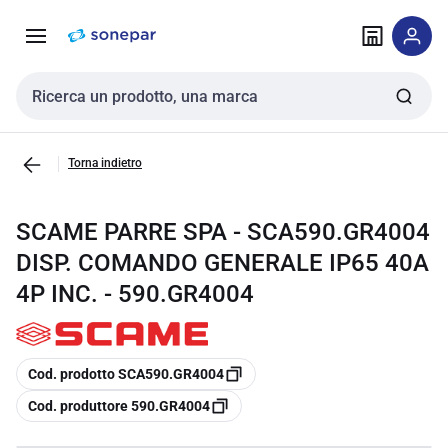
Vai alla
Vai
navigazione
alla
pagina
Cerca input
Torna indietro
SCAME PARRE SPA - SCA590.GR4004
DISP. COMANDO GENERALE IP65 40A
4P INC. - 590.GR4004
copia
Cod. prodotto SCA590.GR4004
copia
Cod. produttore 590.GR4004