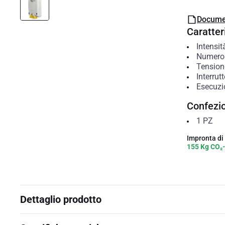
Docume
Caratteri
Intensit
Numero 
Tension
Interrut
Esecuzio
Confezi
1
PZ
Impronta di
155 Kg CO₂
Dettaglio prodotto