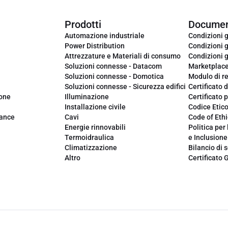
Prodotti
Documen
Automazione industriale
Condizioni g
Power Distribution
Condizioni g
Attrezzature e Materiali di consumo
Condizioni g
Soluzioni connesse - Datacom
Marketplac
Soluzioni connesse - Domotica
Modulo di r
Soluzioni connesse - Sicurezza edifici
Certificato d
ione
Illuminazione
Certificato p
Installazione civile
Codice Etic
iance
Cavi
Code of Ethi
Energie rinnovabili
Politica per 
Termoidraulica
e Inclusione
Climatizzazione
Bilancio di s
Altro
Certificato 