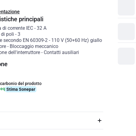
ntazione
stiche principali
à di corrente IEC
-
32
A
di poli
-
3
e secondo EN 60309-2
-
110 V (50+60 Hz) giallo
tore
-
Bloccaggio meccanico
ne dell'interruttore
-
Contatti ausiliari
one
 carbonio del prodotto
-eq
Stima Sonepar