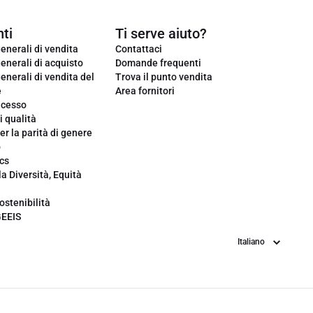
ti
Ti serve aiuto?
enerali di vendita
Contattaci
enerali di acquisto
Domande frequenti
enerali di vendita del
Trova il punto vendita
e
Area fornitori
ecesso
i qualità
er la parità di genere
o
cs
la Diversità, Equità
ostenibilità
GEEIS
Lingua