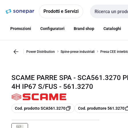
Vai alla
Vai
navigazione
alla
Prodotti e Servizi
Cerca input
pagina
Promozioni
Configuratori
Brand shop
Cataloghi
Power Distribution
Spine-prese industriali
Presa CEE interblo
SCAME PARRE SPA - SCA561.3270 
4H IP67 S/FUS - 561.3270
copia
copia
Cod. prodotto SCA561.3270
Cod. produttore 561.3270