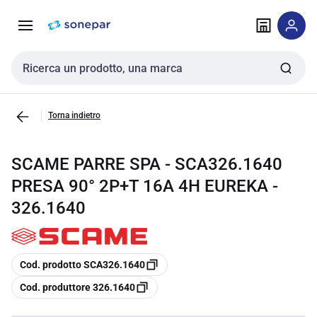
Vai alla
Vai
navigazione
alla
pagina
Cerca input
Torna indietro
SCAME PARRE SPA - SCA326.1640
PRESA 90° 2P+T 16A 4H EUREKA -
326.1640
copia
Cod. prodotto SCA326.1640
copia
Cod. produttore 326.1640