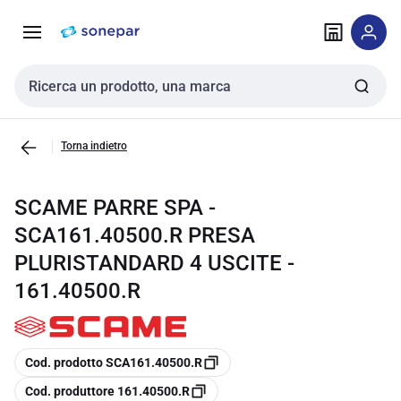
Vai alla
Vai
navigazione
alla
pagina
Cerca input
Torna indietro
SCAME PARRE SPA -
SCA161.40500.R PRESA
PLURISTANDARD 4 USCITE -
161.40500.R
copia
Cod. prodotto SCA161.40500.R
copia
Cod. produttore 161.40500.R