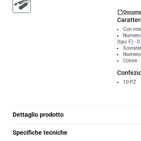
Docume
Caratteri
Con inte
Numero 
(tipo F)
-
0
Sovrate
Numero 
Colore
-
Confezi
10
PZ
Dettaglio prodotto
Specifiche tecniche