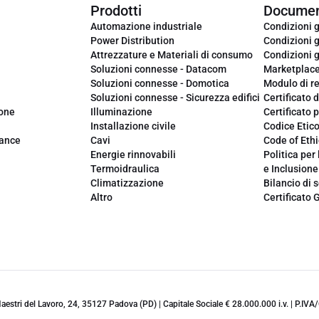
Prodotti
Documen
Automazione industriale
Condizioni g
Power Distribution
Condizioni g
Attrezzature e Materiali di consumo
Condizioni g
Soluzioni connesse - Datacom
Marketplac
Soluzioni connesse - Domotica
Modulo di r
Soluzioni connesse - Sicurezza edifici
Certificato d
ione
Illuminazione
Certificato p
Installazione civile
Codice Etic
iance
Cavi
Code of Ethi
Energie rinnovabili
Politica per 
Termoidraulica
e Inclusione
Climatizzazione
Bilancio di s
Altro
Certificato 
 Maestri del Lavoro, 24, 35127 Padova (PD) | Capitale Sociale € 28.000.000 i.v. | P