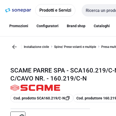
Vai alla
Vai
navigazione
alla
Prodotti e Servizi
Cerca input
pagina
Promozioni
Configuratori
Brand shop
Cataloghi
Installazione civile
Spine/ Prese volanti e multiple
Presa mult
SCAME PARRE SPA - SCA160.219/C
C/CAVO NR. - 160.219/C-N
copia
copia
Cod. prodotto SCA160.219/C-N
Cod. produttore 160.21