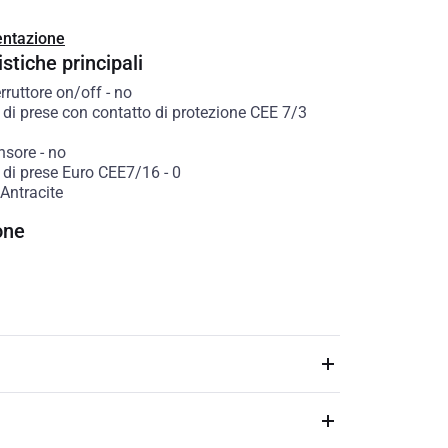
ntazione
stiche principali
rruttore on/off
-
no
di prese con contatto di protezione CEE 7/3
nsore
-
no
di prese Euro CEE7/16
-
0
Antracite
one