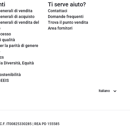
ti
Ti serve aiuto?
enerali di vendita
Contattaci
enerali di acquisto
Domande frequenti
enerali di vendita del
Trova il punto vendita
e
Area fornitori
ecesso
i qualità
er la parità di genere
o
cs
la Diversità, Equità
ostenibilità
GEEIS
Lingua
.IVA/C.F. IT00825330285 | REA PD 155585