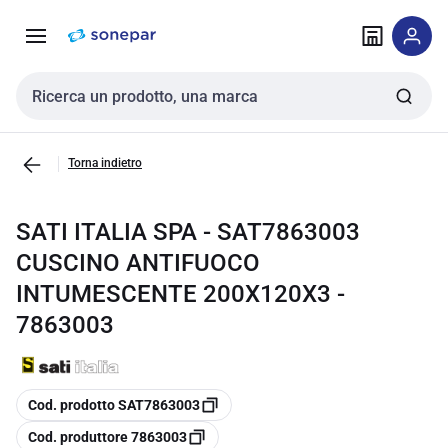
Vai alla
Vai
navigazione
alla
pagina
Cerca input
Torna indietro
SATI ITALIA SPA - SAT7863003
CUSCINO ANTIFUOCO
INTUMESCENTE 200X120X3 -
7863003
copia
Cod. prodotto SAT7863003
copia
Cod. produttore 7863003