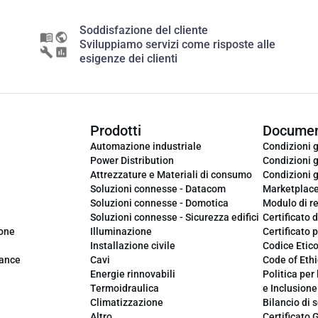
Soddisfazione del cliente
Sviluppiamo servizi come risposte alle
esigenze dei clienti
Prodotti
Documen
Automazione industriale
Condizioni g
Power Distribution
Condizioni g
Attrezzature e Materiali di consumo
Condizioni g
Soluzioni connesse - Datacom
Marketplac
Soluzioni connesse - Domotica
Modulo di r
Soluzioni connesse - Sicurezza edifici
Certificato d
ione
Illuminazione
Certificato p
Installazione civile
Codice Etic
iance
Cavi
Code of Ethi
Energie rinnovabili
Politica per 
Termoidraulica
e Inclusione
Climatizzazione
Bilancio di s
Altro
Certificato 