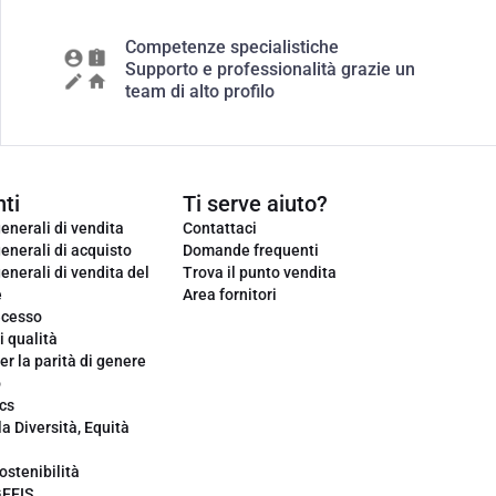
Competenze specialistiche
Supporto e professionalità grazie un
team di alto profilo
ti
Ti serve aiuto?
enerali di vendita
Contattaci
enerali di acquisto
Domande frequenti
enerali di vendita del
Trova il punto vendita
e
Area fornitori
ecesso
i qualità
er la parità di genere
o
cs
la Diversità, Equità
ostenibilità
GEEIS