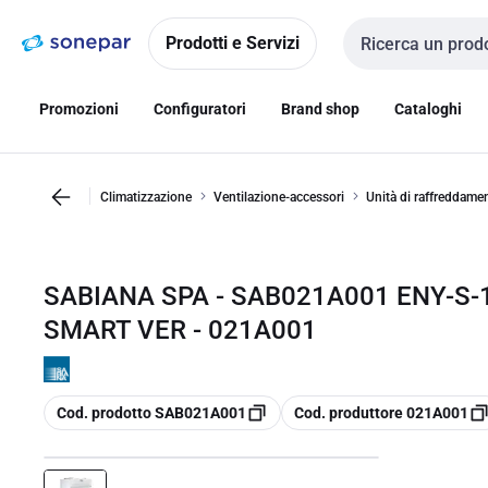
Vai alla
Vai
navigazione
alla
Prodotti e Servizi
Cerca input
pagina
Promozioni
Configuratori
Brand shop
Cataloghi
Climatizzazione
Ventilazione-accessori
Unità di raffreddamen
SABIANA SPA - SAB021A001 ENY-S
SMART VER - 021A001
copia
copia
Cod. prodotto SAB021A001
Cod. produttore 021A001