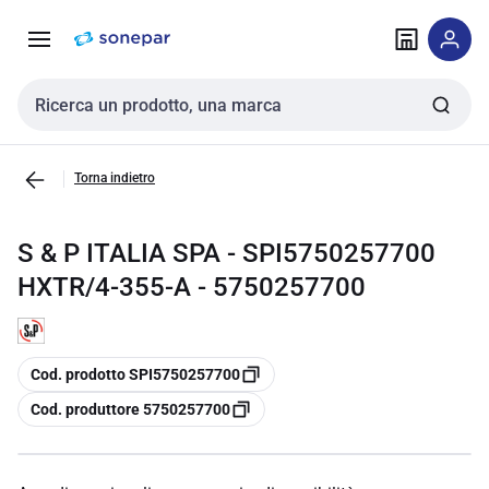
Vai alla
Vai
navigazione
alla
pagina
Cerca input
Torna indietro
S & P ITALIA SPA - SPI5750257700
HXTR/4-355-A - 5750257700
copia
Cod. prodotto SPI5750257700
copia
Cod. produttore 5750257700