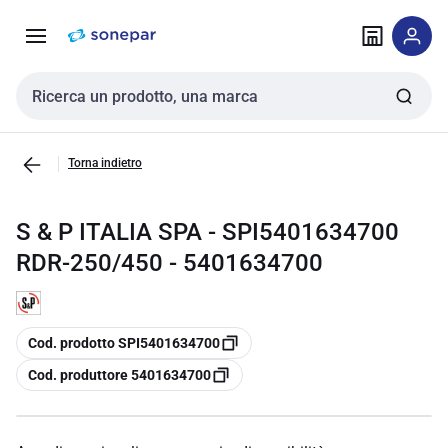
Vai alla
Vai
navigazione
alla
pagina
Cerca input
Torna indietro
S & P ITALIA SPA - SPI5401634700
RDR-250/450 - 5401634700
copia
Cod. prodotto SPI5401634700
copia
Cod. produttore 5401634700