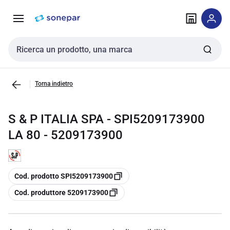
Vai alla
Vai
navigazione
alla
pagina
Cerca input
Torna indietro
S & P ITALIA SPA - SPI5209173900
LA 80 - 5209173900
copia
Cod. prodotto SPI5209173900
copia
Cod. produttore 5209173900