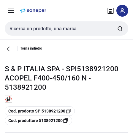
Vai alla
Vai
navigazione
alla
pagina
Cerca input
Torna indietro
S & P ITALIA SPA - SPI5138921200
ACOPEL F400-450/160 N -
5138921200
copia
Cod. prodotto SPI5138921200
copia
Cod. produttore 5138921200