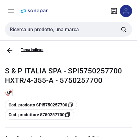
Vai alla
Vai
navigazione
alla
pagina
Cerca input
Torna indietro
S & P ITALIA SPA - SPI5750257700
HXTR/4-355-A - 5750257700
copia
Cod. prodotto SPI5750257700
copia
Cod. produttore 5750257700