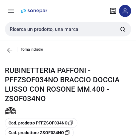
Vai alla
Vai
navigazione
alla
pagina
Cerca input
Torna indietro
RUBINETTERIA PAFFONI -
PFFZSOF034NO BRACCIO DOCCIA
LUSSO CON ROSONE MM.400 -
ZSOF034NO
copia
Cod. prodotto PFFZSOF034NO
copia
Cod. produttore ZSOF034NO