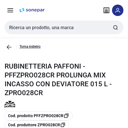
Vai alla
Vai
navigazione
alla
pagina
Cerca input
Torna indietro
RUBINETTERIA PAFFONI -
PFFZPRO028CR PROLUNGA MIX
INCASSO CON DEVIATORE 015 L -
ZPRO028CR
copia
Cod. prodotto PFFZPRO028CR
copia
Cod. produttore ZPRO028CR