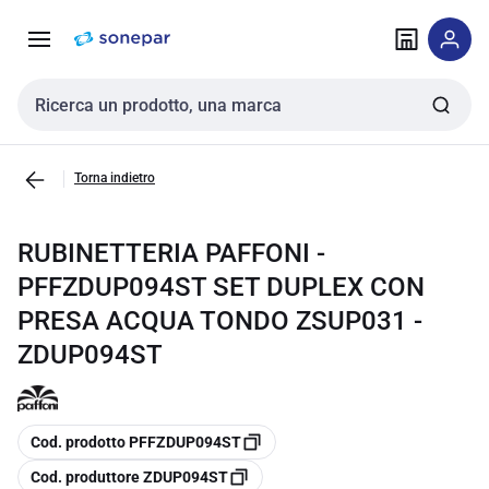
Vai alla
Vai
navigazione
alla
pagina
Cerca input
Torna indietro
RUBINETTERIA PAFFONI -
PFFZDUP094ST SET DUPLEX CON
PRESA ACQUA TONDO ZSUP031 -
ZDUP094ST
copia
Cod. prodotto PFFZDUP094ST
copia
Cod. produttore ZDUP094ST