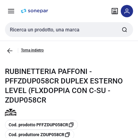
Vai alla
Vai
navigazione
alla
pagina
Cerca input
Torna indietro
RUBINETTERIA PAFFONI -
PFFZDUP058CR DUPLEX ESTERNO
LEVEL (FLXDOPPIA CON C-SU -
ZDUP058CR
copia
Cod. prodotto PFFZDUP058CR
copia
Cod. produttore ZDUP058CR