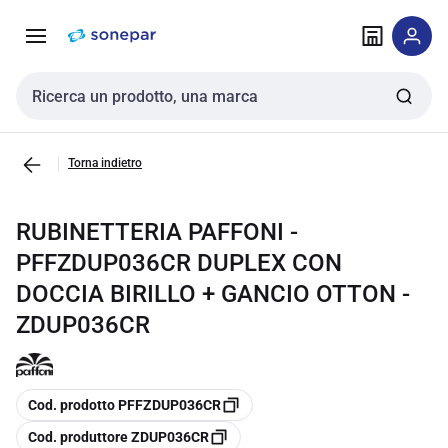
Vai alla
Vai
navigazione
alla
pagina
Cerca input
Torna indietro
RUBINETTERIA PAFFONI -
PFFZDUP036CR DUPLEX CON
DOCCIA BIRILLO + GANCIO OTTON -
ZDUP036CR
copia
Cod. prodotto PFFZDUP036CR
copia
Cod. produttore ZDUP036CR