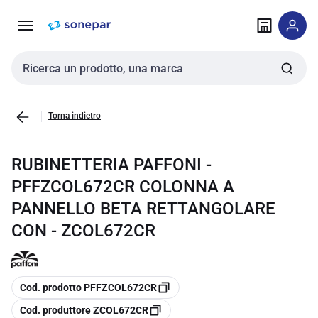
Vai alla
Vai
navigazione
alla
pagina
Cerca input
Torna indietro
RUBINETTERIA PAFFONI -
PFFZCOL672CR COLONNA A
PANNELLO BETA RETTANGOLARE
CON - ZCOL672CR
copia
Cod. prodotto PFFZCOL672CR
copia
Cod. produttore ZCOL672CR