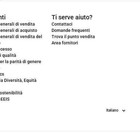
ti
Ti serve aiuto?
enerali di vendita
Contattaci
enerali di acquisto
Domande frequenti
enerali di vendita del
Trova il punto vendita
e
Area fornitori
ecesso
i qualità
er la parità di genere
o
cs
la Diversità, Equità
ostenibilità
GEEIS
Lingua