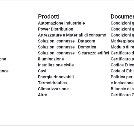
Prodotti
Documen
Automazione industriale
Condizioni g
Power Distribution
Condizioni g
Attrezzature e Materiali di consumo
Condizioni g
Soluzioni connesse - Datacom
Marketplac
Soluzioni connesse - Domotica
Modulo di r
Soluzioni connesse - Sicurezza edifici
Certificato d
ione
Illuminazione
Certificato p
Installazione civile
Codice Etic
iance
Cavi
Code of Ethi
Energie rinnovabili
Politica per 
Termoidraulica
e Inclusione
Climatizzazione
Bilancio di s
Altro
Certificato 