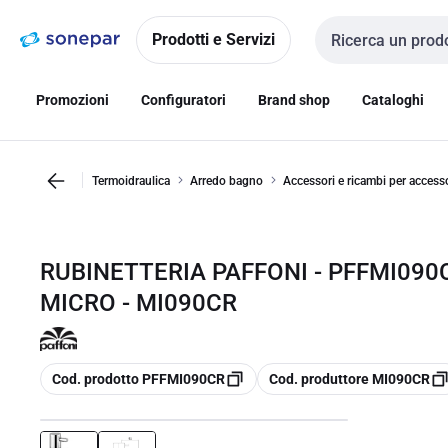
Vai alla
Vai
navigazione
alla
Prodotti e Servizi
Cerca input
pagina
Promozioni
Configuratori
Brand shop
Cataloghi
Termoidraulica
Arredo bagno
Accessori e ricambi per access
RUBINETTERIA PAFFONI - PFFMI090
MICRO - MI090CR
copia
copia
Cod. prodotto PFFMI090CR
Cod. produttore MI090CR