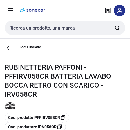
Vai alla
Vai
navigazione
alla
pagina
Cerca input
Torna indietro
RUBINETTERIA PAFFONI -
PFFIRV058CR BATTERIA LAVABO
BOCCA RETRO CON SCARICO -
IRV058CR
copia
Cod. prodotto PFFIRV058CR
copia
Cod. produttore IRV058CR