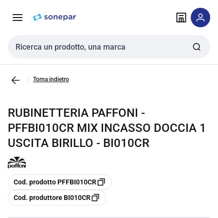
Vai alla
Vai
navigazione
alla
pagina
Cerca input
Torna indietro
RUBINETTERIA PAFFONI -
PFFBI010CR MIX INCASSO DOCCIA 1
USCITA BIRILLO - BI010CR
copia
Cod. prodotto PFFBI010CR
copia
Cod. produttore BI010CR