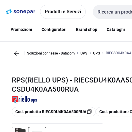
Vai alla
Vai
navigazione
alla
Prodotti e Servizi
Cerca input
pagina
Promozioni
Configuratori
Brand shop
Cataloghi
RIECSDU4K0AA
Soluzioni connesse - Datacom
UPS
UPS
RPS(RIELLO UPS) - RIECSDU4K0AA5
CSDU4K0AA500RUA
copia
copia
Cod. prodotto RIECSDU4K0AA500RUA
Cod. produttor