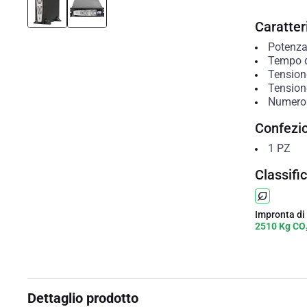
Caratteri
Potenza
Tempo d
Tension
Tension
Numero 
Confezi
1
PZ
Classifi
Impronta di
2510 Kg CO
Dettaglio prodotto