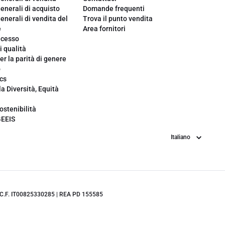
enerali di acquisto
Domande frequenti
enerali di vendita del
Trova il punto vendita
e
Area fornitori
ecesso
i qualità
er la parità di genere
o
cs
la Diversità, Equità
ostenibilità
GEEIS
Lingua
.IVA/C.F. IT00825330285 | REA PD 155585