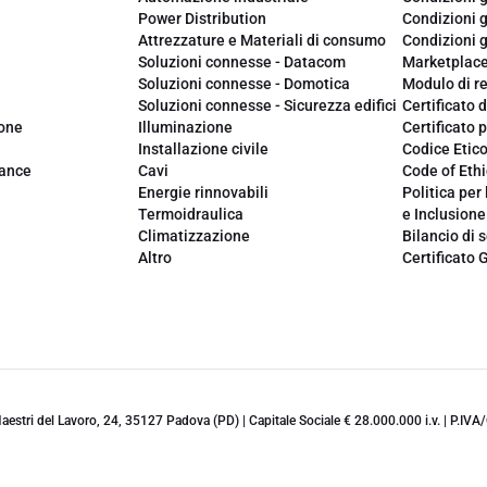
Power Distribution
Condizioni g
Attrezzature e Materiali di consumo
Condizioni g
Soluzioni connesse - Datacom
Marketplac
Soluzioni connesse - Domotica
Modulo di r
Soluzioni connesse - Sicurezza edifici
Certificato d
ione
Illuminazione
Certificato p
Installazione civile
Codice Etic
iance
Cavi
Code of Ethi
Energie rinnovabili
Politica per 
Termoidraulica
e Inclusione
Climatizzazione
Bilancio di s
Altro
Certificato 
 Maestri del Lavoro, 24, 35127 Padova (PD) | Capitale Sociale € 28.000.000 i.v. | P