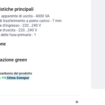
stiche principali
 apparente di uscita
-
4000
VA
i trasferimento a pieno carico
-
7
min
e d'ingresso
-
220...240
V
e d'uscita
-
220...240
V
delle fase primarie
-
1
one
cazione green
 carbonio del prodotto
₂-eq
Stima Sonepar