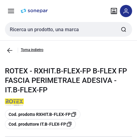
Vai alla
Vai
navigazione
alla
pagina
Cerca input
Torna indietro
ROTEX - RXHIT.B-FLEX-FP B-FLEX FP
FASCIA PERIMETRALE ADESIVA -
IT.B-FLEX-FP
copia
Cod. prodotto RXHIT.B-FLEX-FP
copia
Cod. produttore IT.B-FLEX-FP