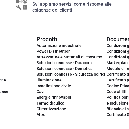
Sviluppiamo servizi come risposte alle
esigenze dei clienti
Prodotti
Documen
Automazione industriale
Condizioni g
Power Distribution
Condizioni g
Attrezzature e Materiali di consumo
Condizioni g
Soluzioni connesse - Datacom
Marketplac
Soluzioni connesse - Domotica
Modulo di r
Soluzioni connesse - Sicurezza edifici
Certificato d
ione
Illuminazione
Certificato p
Installazione civile
Codice Etic
iance
Cavi
Code of Ethi
Energie rinnovabili
Politica per 
Termoidraulica
e Inclusione
Climatizzazione
Bilancio di s
Altro
Certificato 