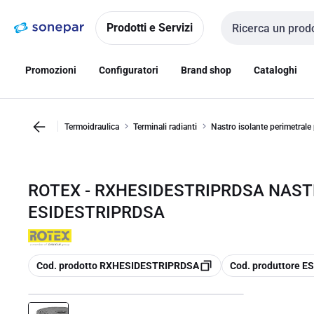
Vai alla
Vai
navigazione
alla
Prodotti e Servizi
Cerca input
pagina
Promozioni
Configuratori
Brand shop
Cataloghi
Termoidraulica
Terminali radianti
Nastro isolante perimetrale
ROTEX - RXHESIDESTRIPRDSA NASTR
ESIDESTRIPRDSA
copia
copia
Cod. prodotto RXHESIDESTRIPRDSA
Cod. produttore 