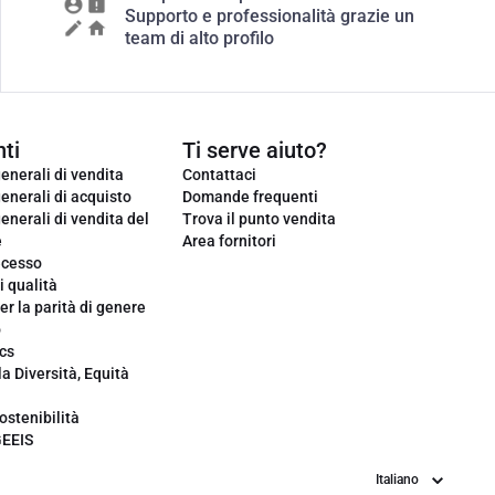
Supporto e professionalità grazie un
team di alto profilo
ti
Ti serve aiuto?
enerali di vendita
Contattaci
enerali di acquisto
Domande frequenti
enerali di vendita del
Trova il punto vendita
e
Area fornitori
ecesso
i qualità
er la parità di genere
o
cs
la Diversità, Equità
ostenibilità
GEEIS
Lingua