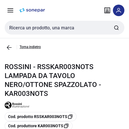
Vai alla
Vai
navigazione
alla
pagina
Cerca input
Torna indietro
ROSSINI - RSSKAR003NOTS
LAMPADA DA TAVOLO
NERO/OTTONE SPAZZOLATO -
KAR003NOTS
copia
Cod. prodotto RSSKAR003NOTS
copia
Cod. produttore KAR003NOTS