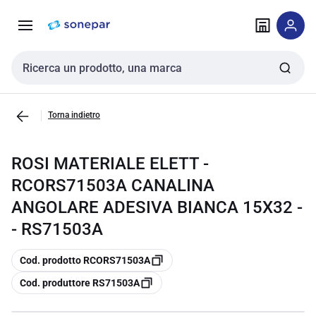
Vai alla
Vai
navigazione
alla
pagina
Cerca input
Torna indietro
ROSI MATERIALE ELETT -
RCORS71503A CANALINA
ANGOLARE ADESIVA BIANCA 15X32 -
- RS71503A
copia
Cod. prodotto RCORS71503A
copia
Cod. produttore RS71503A