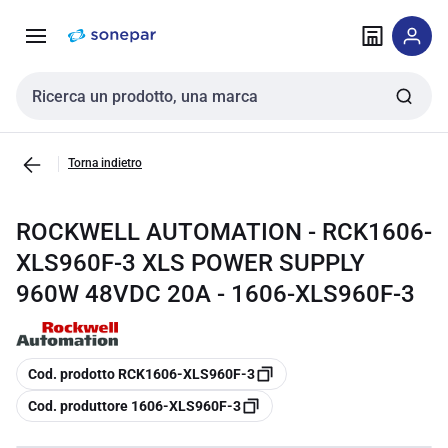
Vai alla
Vai
navigazione
alla
pagina
Cerca input
Torna indietro
ROCKWELL AUTOMATION - RCK1606-
XLS960F-3 XLS POWER SUPPLY
960W 48VDC 20A - 1606-XLS960F-3
copia
Cod. prodotto RCK1606-XLS960F-3
copia
Cod. produttore 1606-XLS960F-3