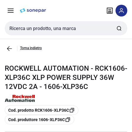
Vai alla
Vai
navigazione
alla
pagina
Cerca input
Torna indietro
ROCKWELL AUTOMATION - RCK1606-
XLP36C XLP POWER SUPPLY 36W
12VDC 2A - 1606-XLP36C
copia
Cod. prodotto RCK1606-XLP36C
copia
Cod. produttore 1606-XLP36C