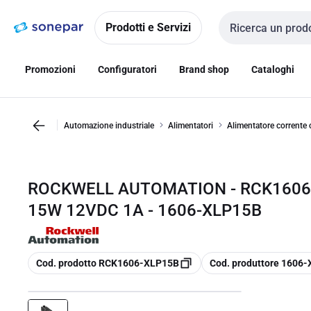
Vai alla
Vai
navigazione
alla
Prodotti e Servizi
Cerca input
pagina
Promozioni
Configuratori
Brand shop
Cataloghi
Automazione industriale
Alimentatori
Alimentatore corrente 
ROCKWELL AUTOMATION - RCK1606
15W 12VDC 1A - 1606-XLP15B
copia
copia
Cod. prodotto RCK1606-XLP15B
Cod. produttore 1606