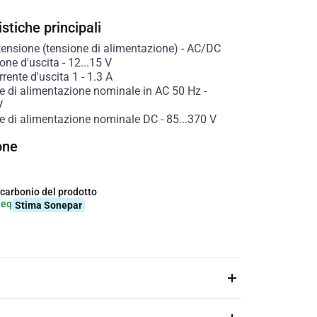
stiche principali
tensione (tensione di alimentazione)
-
AC/DC
one d'uscita
-
12...15
V
rente d'uscita 1
-
1.3
A
e di alimentazione nominale in AC 50 Hz
-
V
e di alimentazione nominale DC
-
85...370
V
one
 carbonio del prodotto
-eq
Stima Sonepar