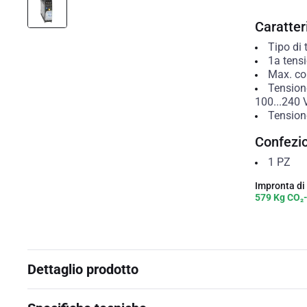
Caratteri
Tipo di 
1a tensi
Max. cor
Tension
100...240
Tension
Confezi
1
PZ
Impronta di
579 Kg CO₂
Dettaglio prodotto