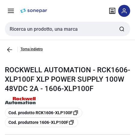
Vai alla
Vai
navigazione
alla
pagina
Cerca input
Torna indietro
ROCKWELL AUTOMATION - RCK1606-
XLP100F XLP POWER SUPPLY 100W
48VDC 2A - 1606-XLP100F
copia
Cod. prodotto RCK1606-XLP100F
copia
Cod. produttore 1606-XLP100F