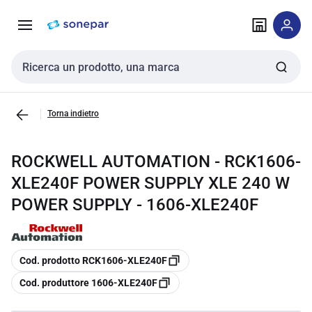
Vai alla
Vai
navigazione
alla
pagina
Cerca input
Torna indietro
ROCKWELL AUTOMATION - RCK1606-
XLE240F POWER SUPPLY XLE 240 W
POWER SUPPLY - 1606-XLE240F
copia
Cod. prodotto RCK1606-XLE240F
copia
Cod. produttore 1606-XLE240F