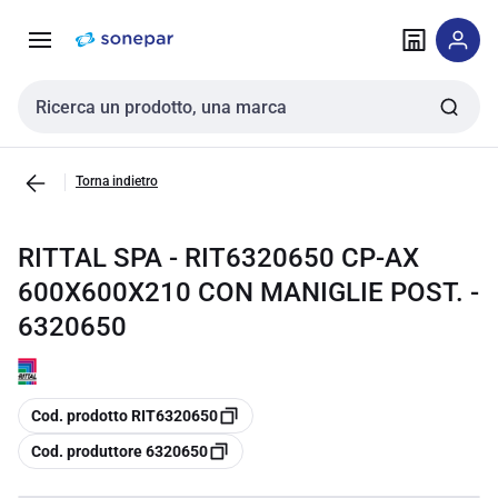
Vai alla
Vai
navigazione
alla
pagina
Cerca input
Torna indietro
RITTAL SPA - RIT6320650 CP-AX
600X600X210 CON MANIGLIE POST. -
6320650
copia
Cod. prodotto RIT6320650
copia
Cod. produttore 6320650