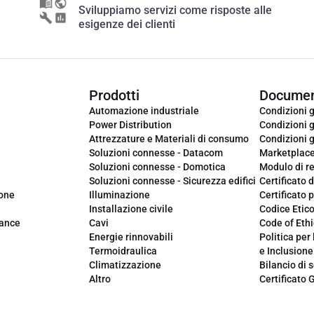
Sviluppiamo servizi come risposte alle
esigenze dei clienti
Prodotti
Documen
Automazione industriale
Condizioni g
Power Distribution
Condizioni g
Attrezzature e Materiali di consumo
Condizioni g
Soluzioni connesse - Datacom
Marketplac
Soluzioni connesse - Domotica
Modulo di r
Soluzioni connesse - Sicurezza edifici
Certificato d
ione
Illuminazione
Certificato p
Installazione civile
Codice Etic
iance
Cavi
Code of Ethi
Energie rinnovabili
Politica per 
Termoidraulica
e Inclusione
Climatizzazione
Bilancio di s
Altro
Certificato 