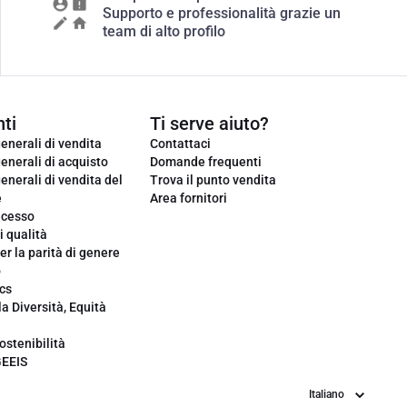
Supporto e professionalità grazie un
team di alto profilo
ti
Ti serve aiuto?
enerali di vendita
Contattaci
enerali di acquisto
Domande frequenti
enerali di vendita del
Trova il punto vendita
e
Area fornitori
ecesso
i qualità
er la parità di genere
o
cs
la Diversità, Equità
ostenibilità
GEEIS
Lingua