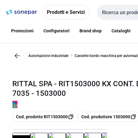
Vai alla
Vai
navigazione
alla
Prodotti e Servizi
Cerca input
pagina
Promozioni
Configuratori
Brand shop
Cataloghi
Automazione industriale
Cassette bordo macchina per automaz
RITTAL SPA - RIT1503000 KX CONT. 
7035 - 1503000
copia
copia
Cod. prodotto RIT1503000
Cod. produttore 1503000