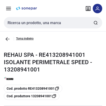
Vai alla
Vai
navigazione
alla
pagina
Cerca input
Torna indietro
REHAU SPA - RE413208941001
ISOLANTE PERIMETRALE SPEED -
13208941001
copia
Cod. prodotto RE413208941001
copia
Cod. produttore 13208941001