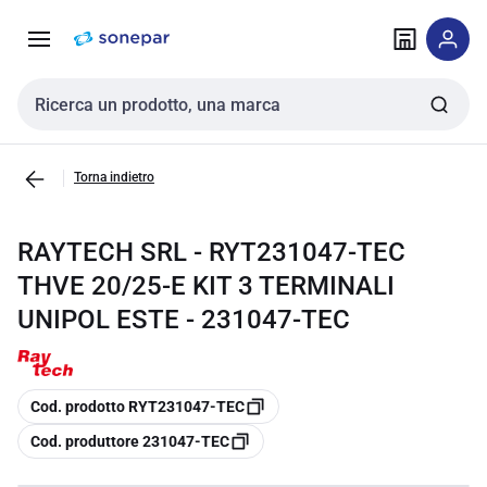
Vai alla
Vai
navigazione
alla
pagina
Cerca input
Torna indietro
RAYTECH SRL - RYT231047-TEC
THVE 20/25-E KIT 3 TERMINALI
UNIPOL ESTE - 231047-TEC
copia
Cod. prodotto RYT231047-TEC
copia
Cod. produttore 231047-TEC