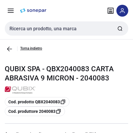
Vai alla
Vai
navigazione
alla
pagina
Cerca input
Torna indietro
QUBIX SPA - QBX2040083 CARTA
ABRASIVA 9 MICRON - 2040083
copia
Cod. prodotto QBX2040083
copia
Cod. produttore 2040083