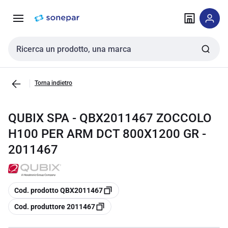
Vai alla
Vai
navigazione
alla
pagina
Cerca input
Torna indietro
QUBIX SPA - QBX2011467 ZOCCOLO
H100 PER ARM DCT 800X1200 GR -
2011467
copia
Cod. prodotto QBX2011467
copia
Cod. produttore 2011467