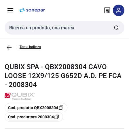
Vai alla
Vai
navigazione
alla
pagina
Cerca input
Torna indietro
QUBIX SPA - QBX2008304 CAVO
LOOSE 12X9/125 G652D A.D. PE FCA
- 2008304
copia
Cod. prodotto QBX2008304
copia
Cod. produttore 2008304