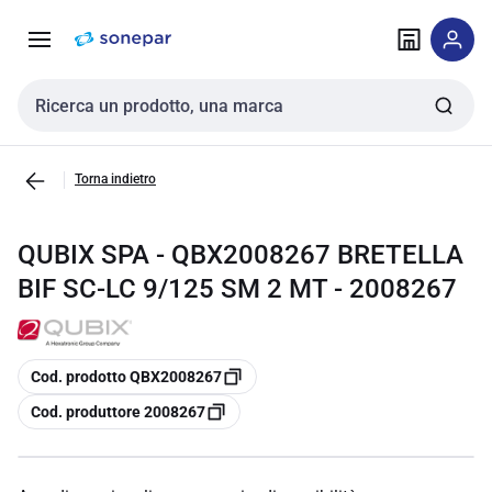
Vai alla
Vai
navigazione
alla
pagina
Cerca input
Torna indietro
QUBIX SPA - QBX2008267 BRETELLA
BIF SC-LC 9/125 SM 2 MT - 2008267
copia
Cod. prodotto QBX2008267
copia
Cod. produttore 2008267