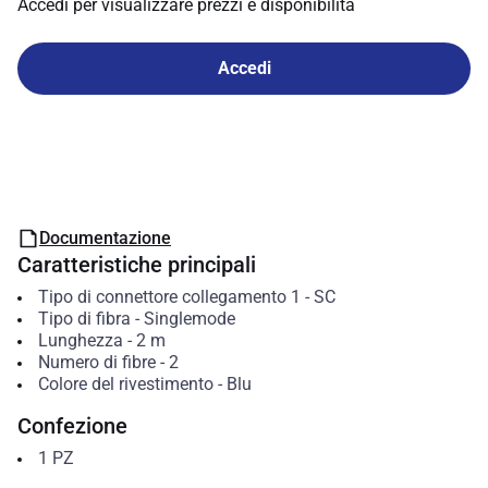
Accedi per visualizzare prezzi e disponibilità
Accedi
Documentazione
Caratteristiche principali
Tipo di connettore collegamento 1
-
SC
Tipo di fibra
-
Singlemode
Lunghezza
-
2
m
Numero di fibre
-
2
Colore del rivestimento
-
Blu
Confezione
1
PZ