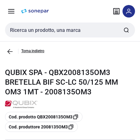
Vai alla
Vai
navigazione
alla
pagina
Cerca input
Torna indietro
QUBIX SPA - QBX2008135OM3
BRETELLA BIF SC-LC 50/125 MM
OM3 1MT - 2008135OM3
copia
Cod. prodotto QBX2008135OM3
copia
Cod. produttore 2008135OM3