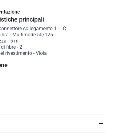
ntazione
stiche principali
 connettore collegamento 1
-
LC
fibra
-
Multimode 50/125
zza
-
5
m
di fibre
-
2
el rivestimento
-
Viola
one