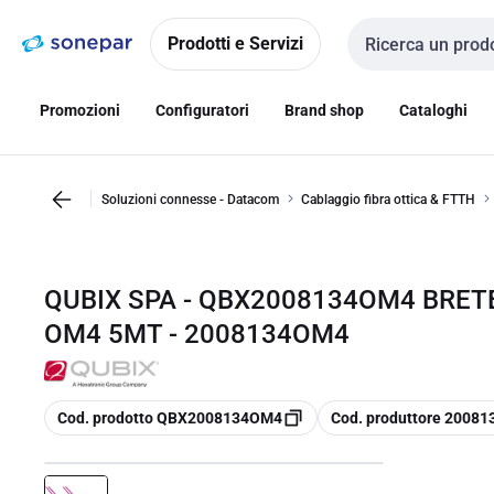
Vai alla
Vai
navigazione
alla
Prodotti e Servizi
Cerca input
pagina
Promozioni
Configuratori
Brand shop
Cataloghi
Soluzioni connesse - Datacom
Cablaggio fibra ottica & FTTH
QUBIX SPA - QBX2008134OM4 BRETE
OM4 5MT - 2008134OM4
copia
copia
Cod. prodotto QBX2008134OM4
Cod. produttore 2008