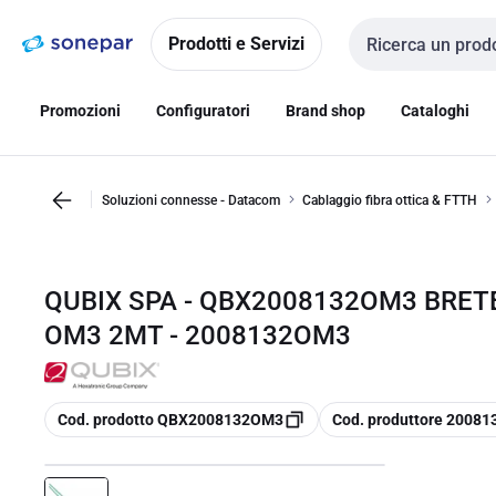
Vai alla
Vai
navigazione
alla
Prodotti e Servizi
Cerca input
pagina
Promozioni
Configuratori
Brand shop
Cataloghi
Soluzioni connesse - Datacom
Cablaggio fibra ottica & FTTH
QUBIX SPA - QBX2008132OM3 BRETE
OM3 2MT - 2008132OM3
copia
copia
Cod. prodotto QBX2008132OM3
Cod. produttore 2008