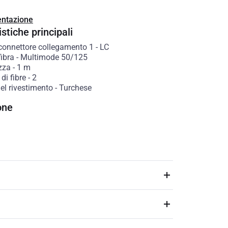
ntazione
stiche principali
 connettore collegamento 1
-
LC
fibra
-
Multimode 50/125
zza
-
1
m
di fibre
-
2
el rivestimento
-
Turchese
one