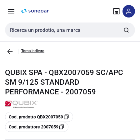
Vai alla
Vai
navigazione
alla
pagina
Cerca input
Torna indietro
QUBIX SPA - QBX2007059 SC/APC
SM 9/125 STANDARD
PERFORMANCE - 2007059
copia
Cod. prodotto QBX2007059
copia
Cod. produttore 2007059