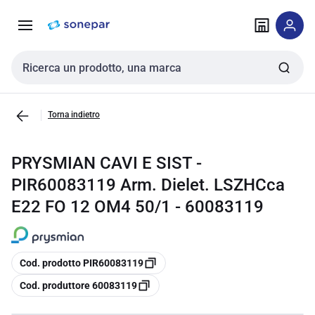
Vai alla
Vai
navigazione
alla
pagina
Cerca input
Torna indietro
PRYSMIAN CAVI E SIST -
PIR60083119 Arm. Dielet. LSZHCca
E22 FO 12 OM4 50/1 - 60083119
copia
Cod. prodotto PIR60083119
copia
Cod. produttore 60083119