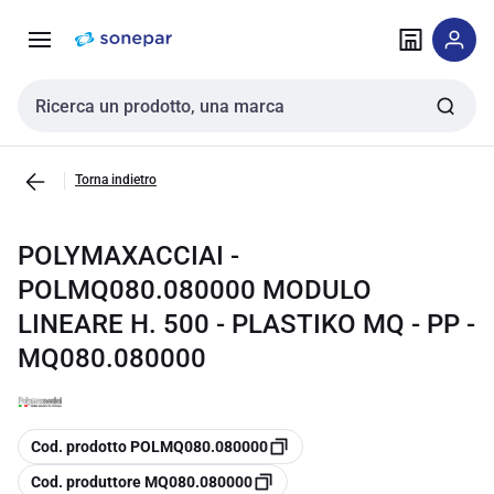
Vai alla
Vai
navigazione
alla
pagina
Cerca input
Torna indietro
POLYMAXACCIAI -
POLMQ080.080000 MODULO
LINEARE H. 500 - PLASTIKO MQ - PP -
MQ080.080000
copia
Cod. prodotto POLMQ080.080000
copia
Cod. produttore MQ080.080000