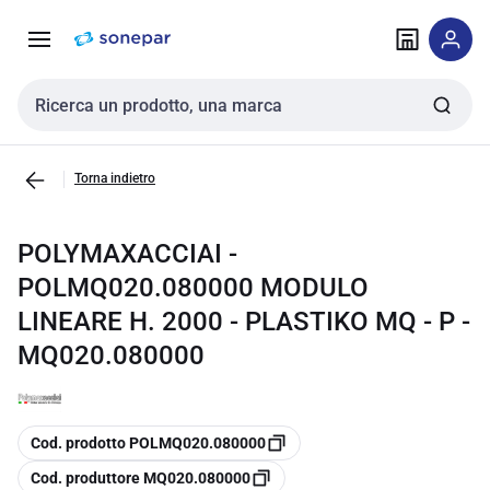
Vai alla
Vai
navigazione
alla
pagina
Cerca input
Torna indietro
POLYMAXACCIAI -
POLMQ020.080000 MODULO
LINEARE H. 2000 - PLASTIKO MQ - P -
MQ020.080000
copia
Cod. prodotto POLMQ020.080000
copia
Cod. produttore MQ020.080000