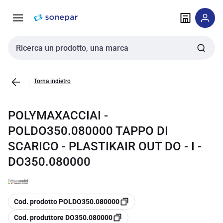
Vai alla
Vai
navigazione
alla
pagina
Cerca input
Torna indietro
POLYMAXACCIAI -
POLDO350.080000 TAPPO DI
SCARICO - PLASTIKAIR OUT DO - I -
DO350.080000
copia
Cod. prodotto POLDO350.080000
copia
Cod. produttore DO350.080000