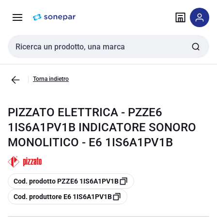
Vai alla
Vai
navigazione
alla
pagina
Cerca input
Torna indietro
PIZZATO ELETTRICA - PZZE6
1IS6A1PV1B INDICATORE SONORO
MONOLITICO - E6 1IS6A1PV1B
copia
Cod. prodotto PZZE6 1IS6A1PV1B
copia
Cod. produttore E6 1IS6A1PV1B