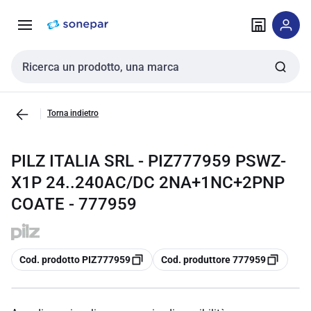
Vai alla
Vai
navigazione
alla
pagina
Cerca input
Torna indietro
PILZ ITALIA SRL - PIZ777959 PSWZ-
X1P 24..240AC/DC 2NA+1NC+2PNP
COATE - 777959
copia
copia
Cod. prodotto PIZ777959
Cod. produttore 777959